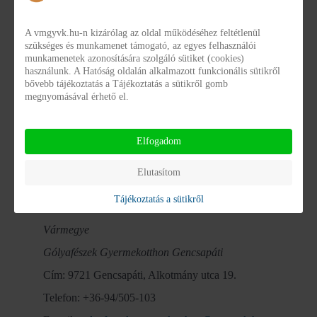
E-mail:
vargyaine.fodor.hajnalka@vmgyvk.hu
A vmgyvk.hu-n kizárólag az oldal működéséhez feltétlenül
szükséges és munkamenet támogató, az egyes felhasználói
munkamenetek azonosítására szolgáló sütiket (cookies)
Gyermekvédelmi Központ és Általános Iskola Vas
használunk. A Hatóság oldalán alkalmazott funkcionális sütikről
bővebb tájékoztatás a Tájékoztatás a sütikről gomb
Vármegye
megnyomásával érhető el.
Millennium Külső Férőhely Ikervár
Cím: 9756 Ikervár, Ifjúság utca 12.
Elfogadom
Elutasítom
Tájékoztatás a sütikről
Gyermekvédelmi Központ és Általános Iskola Vas
Vármegye
Gólyafészek Gyermekotthon Gencsapáti
Cím: 9721 Gencsapáti, Alkotmány utca 19.
Telefon: +36-94/505-103