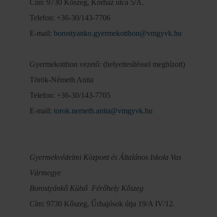
Cím: 9730 Kőszeg, Kórház utca 5/A.
Telefon: +36-30/143-7706
E-mail:
borostyanko.gyermekotthon@vmgyvk.hu
Gyermekotthon vezető: (helyettesítéssel megbízott)
Török-Németh Anita
Telefon: +36-30/143-7705
E-mail:
torok.nemeth.anita@vmgyvk.hu
Gyermekvédelmi Központ és Általános Iskola Vas
Vármegye
Borostyánkő Külső Férőhely Kőszeg
Cím: 9730 Kőszeg, Űrhajósok útja 19/A IV/12.