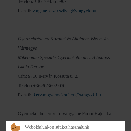
Telefon: +36-70/436-5967
E-mail:
vargane.kazar.szilvia@vmgyvk.hu
Gyermekvédelmi Központ és Általános Iskola Vas
Vármegye
Millennium Speciális Gyermekotthon és Általános
Iskola Ikervár
Cím: 9756 Ikervár, Kossuth u. 2.
Telefon:+36-30/360-9050
E-mail:
ikervari.gyermekotthon@vmgyvk.hu
Gyermekotthon vezető: Vargyainé Fodor Hajnalka
Telefon: +36-30/360-8933
Weboldalunkon sütiket használunk