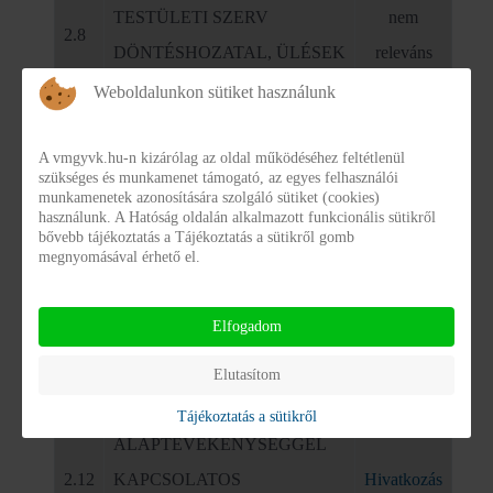
TESTÜLETI SZERV
nem
2.8
DÖNTÉSHOZATAL, ÜLÉSEK
releváns
Weboldalunkon sütiket használunk
A SZERV DÖNTÉSEI,
KONCEPCIÓK,
nem
A vmgyvk.hu-n kizárólag az oldal működéséhez feltétlenül
2.9
TERVEZETEK,
releváns
szükséges és munkamenet támogató, az egyes felhasználói
munkamenetek azonosítására szolgáló sütiket (cookies)
JAVASLATOK
használunk. A Hatóság oldalán alkalmazott funkcionális sütikről
bővebb tájékoztatás a Tájékoztatás a sütikről gomb
megnyomásával érhető el.
nem
2.10
HIRDETMÉNYEK
releváns
Elfogadom
nem
2.11
PÁLYÁZATOK
Elutasítom
releváns
Tájékoztatás a sütikről
ALAPTEVÉKENYSÉGGEL
2.12
KAPCSOLATOS
Hivatkozás