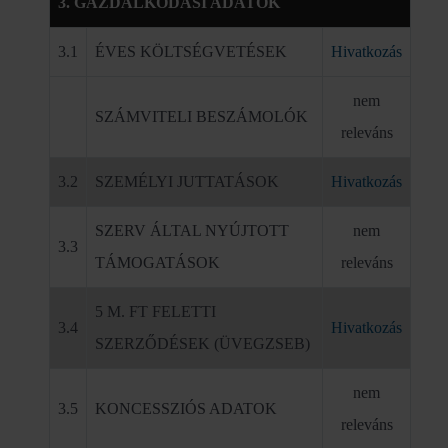
3. GAZDÁLKODÁSI ADATOK
3.1
ÉVES KÖLTSÉGVETÉSEK
Hivatkozás
nem
SZÁMVITELI BESZÁMOLÓK
releváns
3.2
SZEMÉLYI JUTTATÁSOK
Hivatkozás
SZERV ÁLTAL NYÚJTOTT
nem
3.3
TÁMOGATÁSOK
releváns
5 M. FT FELETTI
3.4
Hivatkozás
SZERZŐDÉSEK (ÜVEGZSEB)
nem
3.5
KONCESSZIÓS ADATOK
releváns