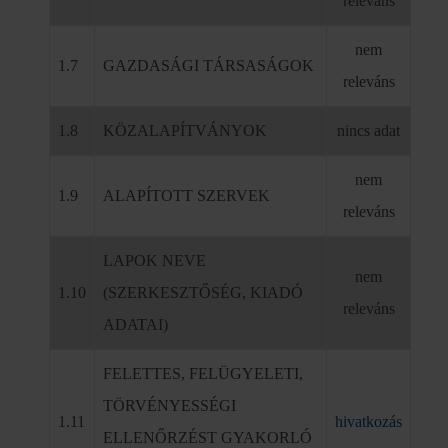
releváns
nem
1.7
GAZDASÁGI TÁRSASÁGOK
releváns
1.8
KÖZALAPÍTVÁNYOK
nincs adat
nem
1.9
ALAPÍTOTT SZERVEK
releváns
LAPOK NEVE
nem
1.10
(SZERKESZTŐSÉG, KIADÓ
releváns
ADATAI)
FELETTES, FELÜGYELETI,
TÖRVÉNYESSÉGI
1.11
hivatkozás
ELLENŐRZÉST GYAKORLÓ