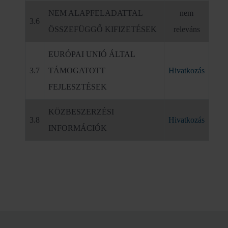
NEM ALAPFELADATTAL
nem
3.6
ÖSSZEFÜGGŐ KIFIZETÉSEK
releváns
EURÓPAI UNIÓ ÁLTAL
3.7
TÁMOGATOTT
Hivatkozás
FEJLESZTÉSEK
KÖZBESZERZÉSI
3.8
Hivatkozás
INFORMÁCIÓK