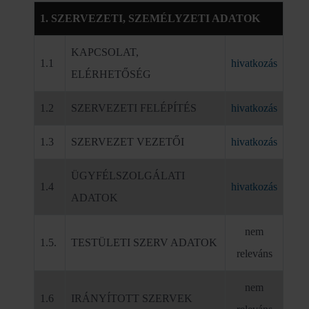
1. SZERVEZETI, SZEMÉLYZETI ADATOK
KAPCSOLAT,
1.1
hivatkozás
ELÉRHETŐSÉG
1.2
SZERVEZETI FELÉPÍTÉS
hivatkozás
1.3
SZERVEZET VEZETŐI
hivatkozás
ÜGYFÉLSZOLGÁLATI
1.4
hivatkozás
ADATOK
nem
1.5.
TESTÜLETI SZERV ADATOK
releváns
nem
1.6
IRÁNYÍTOTT SZERVEK