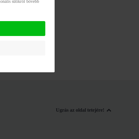
onális sütikről bővebb
Ugrás az oldal tetejére!