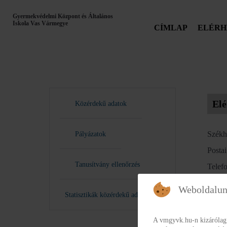
Gyermekvédelmi Központ és Általános
Iskola Vas Vármegye
CÍMLAP
ELÉRH
Elé
Közérdekű adatok
Székhe
Pályázatok
Postai
Tanusítvány ellenőrzés
Telef
E-mai
Weboldalun
Statisztikák közérdekű adatokról
Hivat
Honl
A vmgyvk.hu-n kizárólag 