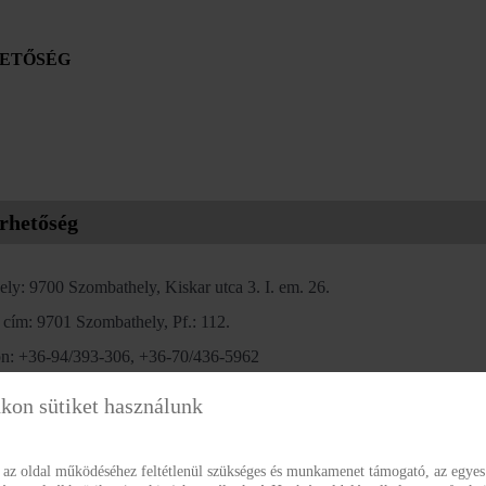
ETŐSÉG
rhetőség
ly: 9700 Szombathely, Kiskar utca 3. I. em. 26.
 cím: 9701 Szombathely, Pf.: 112.
on: +36-94/393-306, +36-70/436-5962
l cím:
vasmegyeigyvk@vmgyvk.hu
kon sütiket használunk
ali kapu név/KRID azonosító: VASMGYVK 353115969
ap URL: www.vmgyvk.hu
az oldal működéséhez feltétlenül szükséges és munkamenet támogató, az egyes 