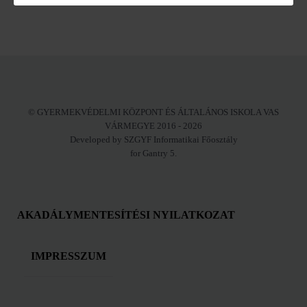
© GYERMEKVÉDELMI KÖZPONT ÉS ÁLTALÁNOS ISKOLA VAS
VÁRMEGYE 2016 - 2026
Developed by SZGYF Informatikai Főosztály
for Gantry 5.
AKADÁLYMENTESÍTÉSI NYILATKOZAT
IMPRESSZUM