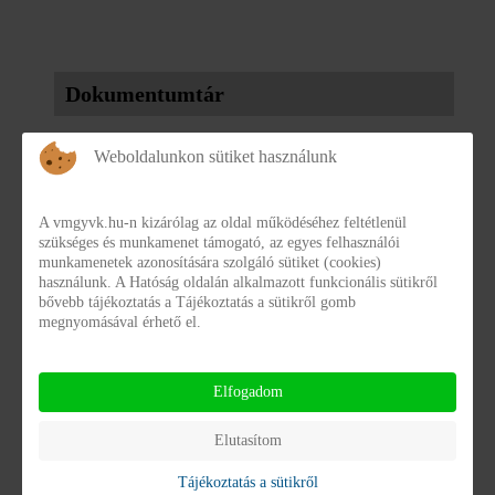
Dokumentumtár
Weboldalunkon sütiket használunk
KÖZÉRDEKŰ ADATOK
3. GAZDÁLKODÁSI ADATOK, A MŰKÖDÉS
A vmgyvk.hu-n kizárólag az oldal működéséhez feltétlenül
szükséges és munkamenet támogató, az egyes felhasználói
TÖRVÉNYESSÉGE
munkamenetek azonosítására szolgáló sütiket (cookies)
3.1. ÉVES KÖLTSÉGVETÉSEK
(2)
használunk. A Hatóság oldalán alkalmazott funkcionális sütikről
bővebb tájékoztatás a Tájékoztatás a sütikről gomb
3.2. KÖLTSÉGVETÉSI ADATOK,
megnyomásával érhető el.
BESZÁMOLÓK
(0)
Elfogadom
3.3. GAZDASÁGI ADATOK
(0)
Elutasítom
Tájékoztatás a sütikről