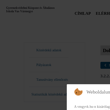
Gyermekvédelmi Központ és Általános
Iskola Vas Vármegye
CÍMLAP
ELÉRH
Do
Közérdekű adatok
Pályázatok
3
3.2
Tanusítvány ellenőrzés
Weboldalun
Statisztikák közérdekű adatokról
A vmgyvk.hu-n kizárólag 