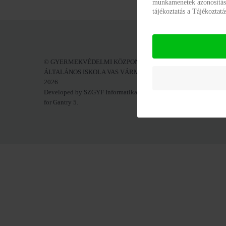
munkamenetek azonosításár
tájékoztatás a Tájékoztat
© GYERMEKVÉDELMI KÖZPONT ÉS
AKA
ÁLTALÁNOS ISKOLA VAS VÁRMEGYE 2016 -
2026
Developed by SZGYF Informatikai Főosztály
for Gantry 5.