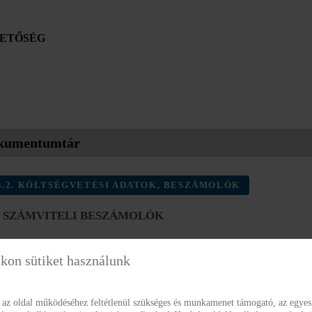
ETŐSÉG
kumentumtár
.2. KÖLTSÉGVETÉSI ADATOK, BESZÁMOLÓK
.2. SZÁMVITELI BESZÁMOLÓK
kon sütiket használunk
az oldal működéséhez feltétlenül szükséges és munkamenet támogató, az egyes 