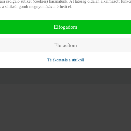
a szolgáló sütiket (cookies) használunk. A Hatóság oldalán alkalmazott funkci
ás a sütikről gomb megnyomásával érhető el.
Elfogadom
DÁLYMENTESÍTÉSI NYILATKOZAT
IMPRESSZUM
Elutasítom
Tájékoztatás a sütikről