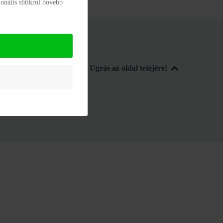
onális sütikről bővebb
Ugrás az oldal tetejére!